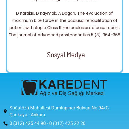
D Karakıs, D Kaymak, A Dogan. The evaluation of
maximum bite force in the occlusal rehabilitation of
patient with Angle Class III malocclusion: a case report.
The journal of advanced prosthodontics 5 (3), 364-368
Sosyal Medya
Söğütözü Mahallesi Dumlupınar Bulvarı No:94/C
Çankaya - Ankara
0 (312) 425 44 90 - 0 (312) 425 22 20