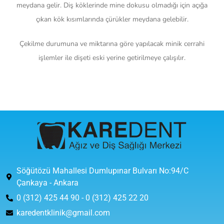
meydana gelir. Diş köklerinde mine dokusu olmadığı için açığa
çıkan kök kısımlarında çürükler meydana gelebilir.
Çekilme durumuna ve miktarına göre yapılacak minik cerrahi
işlemler ile dişeti eski yerine getirilmeye çalışılır.
Söğütözü Mahallesi Dumlupınar Bulvarı No:94/C
Çankaya - Ankara
0 (312) 425 44 90 - 0 (312) 425 22 20
karedentklinik@gmail.com