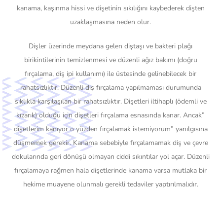
kanama, kaşınma hissi ve dişetinin sıkılığını kaybederek dişten
uzaklaşmasına neden olur.
Dişler üzerinde meydana gelen diştaşı ve bakteri plağı
birikintilerinin temizlenmesi ve düzenli ağız bakımı (doğru
fırçalama, diş ipi kullanımı) ile üstesinde gelinebilecek bir
rahatsızlıktır. Düzenli diş fırçalama yapılmaması durumunda
sıklıkla karşılaşılan bir rahatsızlıktır. Dişetleri iltihaplı (ödemli ve
kızarık) olduğu için dişetleri fırçalama esnasında kanar. Ancak”
dişetlerim kanıyor o yüzden fırçalamak istemiyorum” yanılgısına
düşmemek gerekir. Kanama sebebiyle fırçalamamak diş ve çevre
dokularında geri dönüşü olmayan ciddi sıkıntılar yol açar. Düzenli
fırçalamaya rağmen hala dişetlerinde kanama varsa mutlaka bir
hekime muayene olunmalı gerekli tedaviler yaptırılmalıdır.