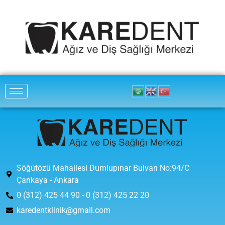
Söğütözü Mahallesi Dumlupınar Bulvarı No:94/C
Çankaya - Ankara
0 (312) 425 44 90 - 0 (312) 425 22 20
karedentklinik@gmail.com